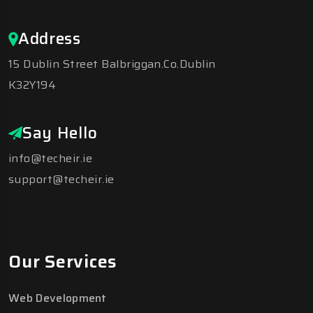
Address
15 Dublin Street Balbriggan.Co.Dublin
K32Y194
Say Hello
info@techeir.ie
support@techeir.ie
Our Services
Web Development