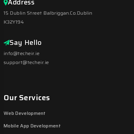
Address
15 Dublin Street Balbriggan.Co.Dublin
K32Y194
Say Hello
info@techeir.ie
support@techeir.ie
Our Services
Web Development
Mobile App Development