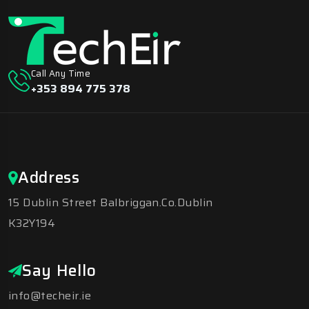
Call Any Time
+353 894 775 378
Address
15 Dublin Street Balbriggan.Co.Dublin
K32Y194
Say Hello
info@techeir.ie