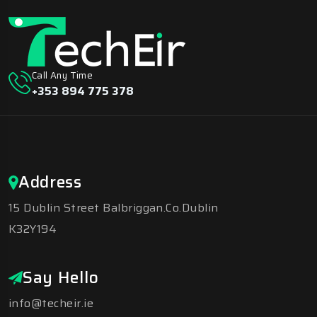
Call Any Time
+353 894 775 378
Address
15 Dublin Street Balbriggan.Co.Dublin
K32Y194
Say Hello
info@techeir.ie